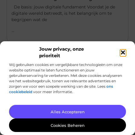
De basis: jouw digitale fundament Voordat je de
digitale wereld betreedt, is het belangrijk om te
begrijpen wat de
...
Jouw privacy, onze
prioriteit
Wij gebruiken cookies en vergelijkbare technologieën om onze
website optimaal te laten functioneren en jouw
gebruikerservaring te verbeteren. Met deze cookies analyseren
we het websitegebruik, tonen we relevante advertenties en
zorgen we voor een soepele werking van de site. Lees
ons
cookiebeleid
voor meer informatie.
Alles Accepteren
Aanbiedingen
Cookies Beheren
De gouden regels voor kamerplanten
verzorging