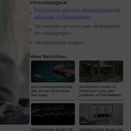
Inhoudsopgave
Het belang van een gespecialiseerde
advocaat in fraudezaken
De aanpak van een zaak: strategieën
en uitdagingen
Veelgestelde vragen
Meer Berichten
Een overloopzwembad
Stretchtent huren in
dat je tuin direct luxe
Hilversum voor een
laat ogen
jubileum of familiefeest
Ondernemen begint bij
Veelgemaakte fouten bij