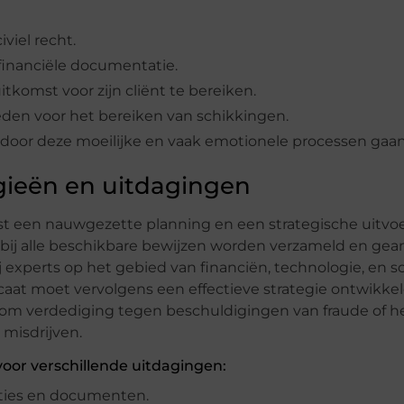
viel recht.
inanciële documentatie.
komst voor zijn cliënt te bereiken.
den voor het bereiken van schikkingen.
ze door deze moeilijke en vaak emotionele processen gaan
gieën en uitdagingen
st een nauwgezette planning en een strategische uitvoe
bij alle beschikbare bewijzen worden verzameld en gea
ij experts op het gebied van financiën, technologie, en s
aat moet vervolgens een effectieve strategie ontwikke
t om verdediging tegen beschuldigingen van fraude of h
 misdrijven.
voor verschillende uitdagingen:
cties en documenten.