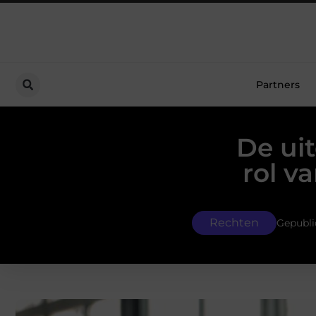
Partners
De ui
rol v
Rechten
Gepubli