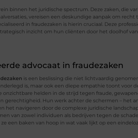
n binnen het juridische spectrum. Deze zaken, die var
malversaties, vereisen een deskundige aanpak om recht 
ialiseerd in fraudezaken is hierin cruciaal. Deze profess
rategisch inzicht om hun cliënten door het doolhof van
eerde advocaat in fraudezaken
audezaken
is een beslissing die niet lichtvaardig genom
 onderlegd is, maar ook een diepe empathie toont voor de
e onzichtbare helden in de strijd tegen fraude, gewape
aan gerechtigheid. Hun werk achter de schermen – het a
en het navigeren door de complexe juridische landscha
en van zowel individuen als bedrijven tegen de schade
ze een baken van hoop in wat vaak lijkt op een eindeloze