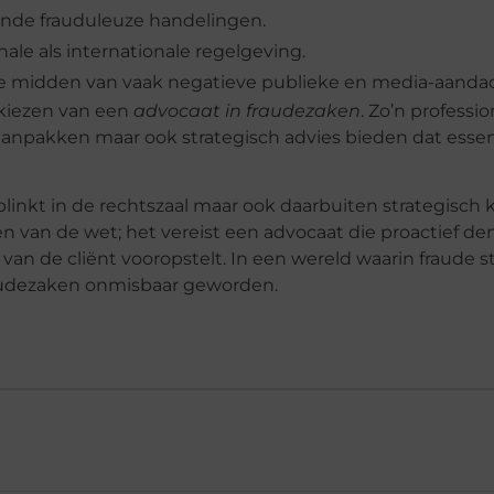
ende frauduleuze handelingen.
le als internationale regelgeving.
te midden van vaak negatieve publieke en media-aandac
kiezen van een
advocaat in fraudezaken
. Zo’n professio
aanpakken maar ook strategisch advies bieden dat essent
linkt in de rechtszaal maar ook daarbuiten strategisch 
 van de wet; het vereist een advocaat die proactief den
van de cliënt vooropstelt. In een wereld waarin fraude 
fraudezaken onmisbaar geworden.