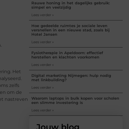
Rauwe honing in het dagelijks gebruik:
simpel en veelzijdig
Lees verder »
Hoe gedeelde ruimtes je sociale leven
versnellen in een nieuwe stad, zoals bij
Hotel Jansen
Lees verder »
.
Fysiotherapie in Apeldoorn: effectief
herstellen en klachten voorkomen
Lees verder »
ring. Het
Digital marketing Nijmegen: hulp nodig
nalyseerd.
met linkbuilding?
oms zelfs
Lees verder »
len om de
Waarom laptops in bulk kopen voor scholen
et nastreven
een slimme investering is
Lees verder »
Jouw blog