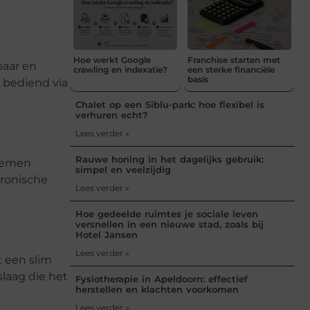
Hoe werkt Google
Franchise starten met
baar en
crawling en indexatie?
een sterke financiële
basis
 bediend via
Chalet op een Siblu-park: hoe flexibel is
verhuren echt?
Lees verder »
Rauwe honing in het dagelijks gebruik:
stemen
simpel en veelzijdig
tronische
Lees verder »
Hoe gedeelde ruimtes je sociale leven
versnellen in een nieuwe stad, zoals bij
Hotel Jansen
Lees verder »
t een slim
laag die het
Fysiotherapie in Apeldoorn: effectief
herstellen en klachten voorkomen
Lees verder »