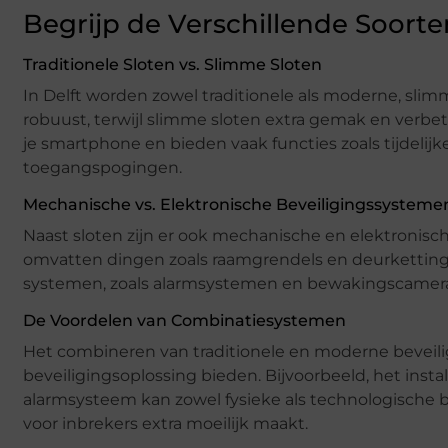
Begrijp de Verschillende Soort
Traditionele Sloten vs. Slimme Sloten
In Delft worden zowel traditionele als moderne, slimm
robuust, terwijl slimme sloten extra gemak en verb
je smartphone en bieden vaak functies zoals tijdeli
toegangspogingen.
Mechanische vs. Elektronische Beveiligingssysteme
Naast sloten zijn er ook mechanische en elektronis
omvatten dingen zoals raamgrendels en deurkettinge
systemen, zoals alarmsystemen en bewakingscamera’s,
De Voordelen van Combinatiesystemen
Het combineren van traditionele en moderne beveili
beveiligingsoplossing bieden. Bijvoorbeeld, het inst
alarmsysteem kan zowel fysieke als technologische 
voor inbrekers extra moeilijk maakt.