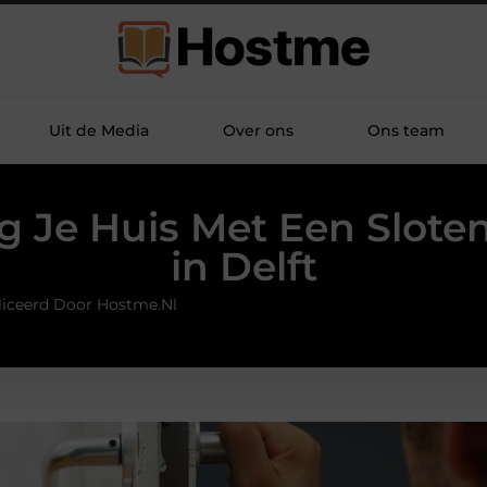
Uit de Media
Over ons
Ons team
ig Je Huis Met Een Slot
in Delft
iceerd Door Hostme.nl