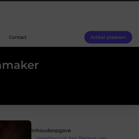
Contact
Artikel plaatsen
enmaker
Inhoudsopgave
Inleiding tot het Belang van