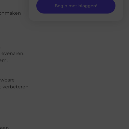
Begin met bloggen!
hoonmaken
,
 evenaren.
eem.
uwbare
et verbeteren
 een