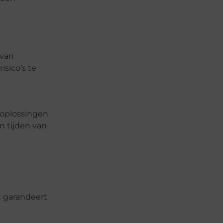
 van
sico’s te
 oplossingen
n tijden van
it garandeert