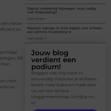
Digital marketing Nijmegen: hulp nodig
met linkbuilding?
Lees verder »
nu een nieuw
Waarom laptops in bulk kopen voor scholen
fficiënt en
een slimme investering is
Lees verder »
Jouw blog
 grondige
verdient een
eringen. Dit
temen.
podium!
Bloggen was nog nooit zo
eenvoudig! Publiceer je artikelen,
aken hebt
bereik meer lezers en maak deel
edsrust,
uit van een actieve
bloggemeenschap. Schrijf je nu
in!