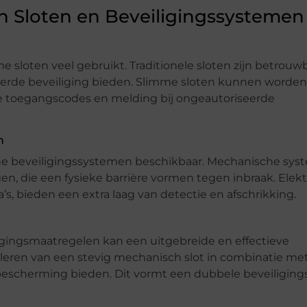
en Sloten en Beveiligingssystemen
e sloten veel gebruikt. Traditionele sloten zijn betrouw
eterde beveiliging bieden. Slimme sloten kunnen worden
jke toegangscodes en melding bij ongeautoriseerde
n
che beveiligingssystemen beschikbaar. Mechanische sy
n, die een fysieke barrière vormen tegen inbraak. Elek
 bieden een extra laag van detectie en afschrikking.
gingsmaatregelen kan een uitgebreide en effectieve
alleren van een stevig mechanisch slot in combinatie me
bescherming bieden. Dit vormt een dubbele beveiligings