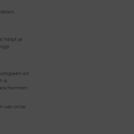
delen.
t helpt je
ijgt.
nologieën en
 is
 beschermen
en van onze