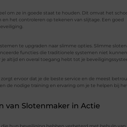
ieel om ze in goede staat te houden. Dit omvat het sc
 en het controleren op tekenen van slijtage. Een goed
veiliging.
ystemen te upgraden naar slimme opties. Slimme sloten
eerde functies die traditionele systemen niet kunnen
e altijd en overal toegang hebt tot je beveiligingssyst
orgt ervoor dat je de beste service en de meest betro
n de nodige training en ervaring om je te helpen bij h
n van Slotenmaker in Actie
lft die hun beveiliging hebben verbeterd met behulp van