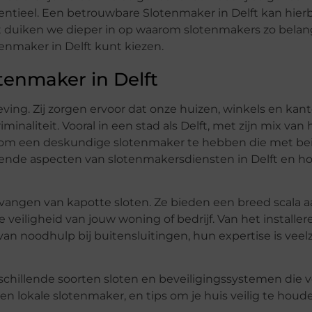
entieel. Een betrouwbare Slotenmaker in Delft kan hierb
t duiken we dieper in op waarom slotenmakers zo belangr
enmaker in Delft kunt kiezen.
otenmaker in Delft
ving. Zij zorgen ervoor dat onze huizen, winkels en ka
inaliteit. Vooral in een stad als Delft, met zijn mix van 
k om een deskundige slotenmaker te hebben die met be
ende aspecten van slotenmakersdiensten in Delft en hoe
rvangen van kapotte sloten. Ze bieden een breed scala 
 veiligheid van jouw woning of bedrijf. Van het installer
n noodhulp bij buitensluitingen, hun expertise is veelz
rschillende soorten sloten en beveiligingssystemen die 
en lokale slotenmaker, en tips om je huis veilig te houd