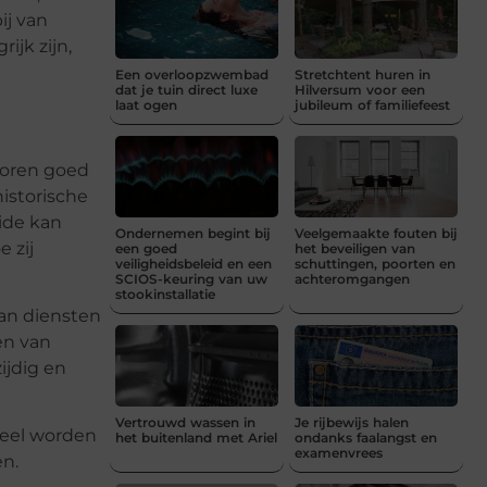
ij van
ijk zijn,
Een overloopzwembad
Stretchtent huren in
dat je tuin direct luxe
Hilversum voor een
laat ogen
jubileum of familiefeest
ntoren goed
historische
ide kan
Ondernemen begint bij
Veelgemaakte fouten bij
 zij
een goed
het beveiligen van
veiligheidsbeleid en een
schuttingen, poorten en
SCIOS-keuring van uw
achteromgangen
stookinstallatie
aan diensten
en van
ijdig en
Vertrouwd wassen in
Je rijbewijs halen
veel worden
het buitenland met Ariel
ondanks faalangst en
examenvrees
en.