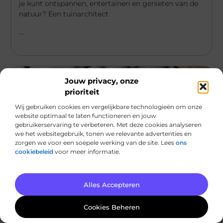
je kunt ontspannen, entertainen en genieten van de
natuur? Een tuinarchitect
...
Jouw privacy, onze
prioriteit
Wij gebruiken cookies en vergelijkbare technologieën om onze
website optimaal te laten functioneren en jouw
gebruikerservaring te verbeteren. Met deze cookies analyseren
we het websitegebruik, tonen we relevante advertenties en
zorgen we voor een soepele werking van de site. Lees
ons
cookiebeleid
voor meer informatie.
Winkelen
Alles Accepteren
Betoverende trouwlocatie in Maassluis voor
je droombruiloft
Cookies Beheren
Maassluis is een pittoresk stadje dat zich uitstekend