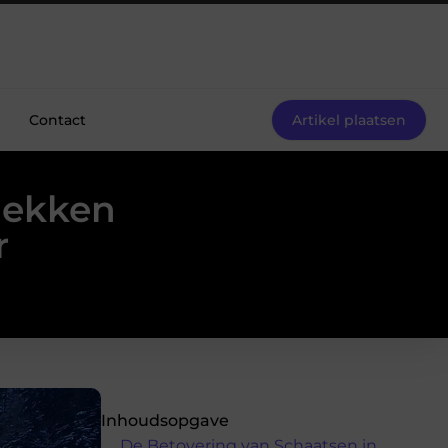
Contact
Artikel plaatsen
dekken
r
Inhoudsopgave
De Betovering van Schaatsen in