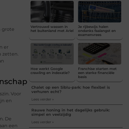
Vertrouwd wassen in
Je rijbewijs halen
n grote
het buitenland met Ariel
ondanks faalangst en
examenvrees
n er
n zetten.
an
Hoe werkt Google
Franchise starten met
crawling en indexatie?
een sterke financiële
basis
enschap
Chalet op een Siblu-park: hoe flexibel is
verhuren echt?
zin. Voor
Lees verder »
jn en
Rauwe honing in het dagelijks gebruik:
simpel en veelzijdig
n. De
Lees verder »
 aan een