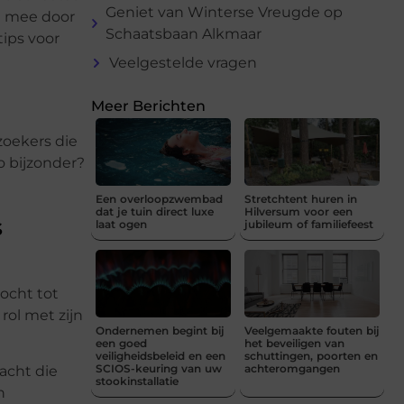
Geniet van Winterse Vreugde op
je mee door
Schaatsbaan Alkmaar
tips voor
Veelgestelde vragen
Meer Berichten
zoekers die
o bijzonder?
Een overloopzwembad
Stretchtent huren in
dat je tuin direct luxe
Hilversum voor een
s
laat ogen
jubileum of familiefeest
ocht tot
rol met zijn
Ondernemen begint bij
Veelgemaakte fouten bij
een goed
het beveiligen van
veiligheidsbeleid en een
schuttingen, poorten en
SCIOS-keuring van uw
achteromgangen
racht die
stookinstallatie
n