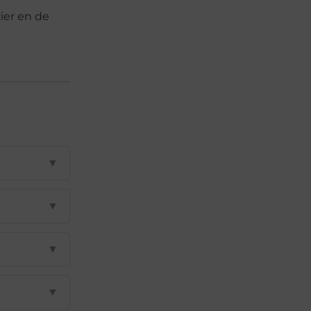
ier en de
▼
▼
▼
▼