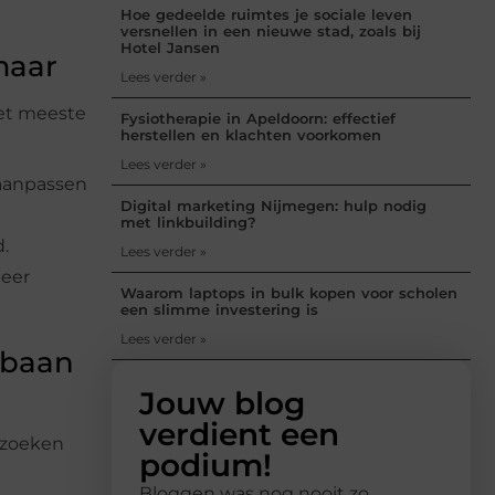
Hoe gedeelde ruimtes je sociale leven
versnellen in een nieuwe stad, zoals bij
Hotel Jansen
maar
Lees verder »
het meeste
Fysiotherapie in Apeldoorn: effectief
herstellen en klachten voorkomen
Lees verder »
t aanpassen
Digital marketing Nijmegen: hulp nodig
met linkbuilding?
d.
Lees verder »
meer
Waarom laptops in bulk kopen voor scholen
een slimme investering is
Lees verder »
sbaan
Jouw blog
verdient een
ezoeken
podium!
Bloggen was nog nooit zo