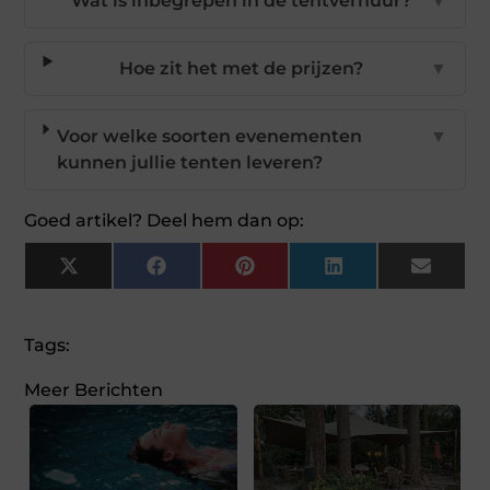
Wat is inbegrepen in de tentverhuur?
▼
Hoe zit het met de prijzen?
▼
Voor welke soorten evenementen
▼
kunnen jullie tenten leveren?
Goed artikel? Deel hem dan op:
X
Facebook
Pinterest
LinkedIn
Email
(Twitter)
Tags:
Meer Berichten