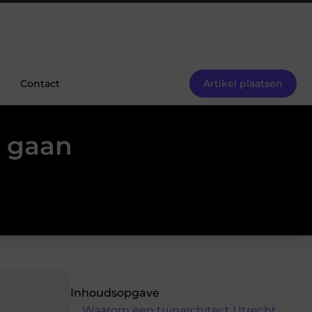
Contact
Artikel plaatsen
s gaan
Inhoudsopgave
Waarom een tuinarchitect Utrecht