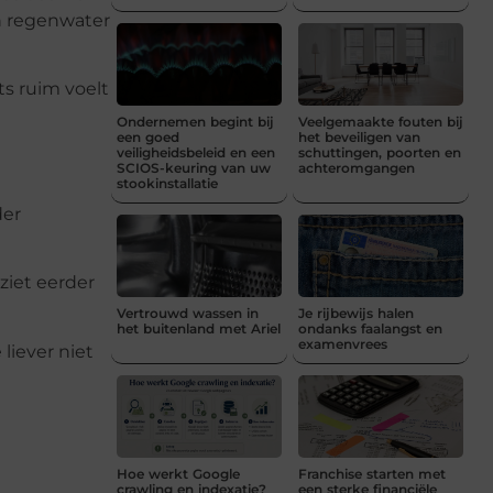
en regenwater
ts ruim voelt
Ondernemen begint bij
Veelgemaakte fouten bij
een goed
het beveiligen van
veiligheidsbeleid en een
schuttingen, poorten en
SCIOS-keuring van uw
achteromgangen
stookinstallatie
der
 ziet eerder
Vertrouwd wassen in
Je rijbewijs halen
het buitenland met Ariel
ondanks faalangst en
examenvrees
 liever niet
Hoe werkt Google
Franchise starten met
crawling en indexatie?
een sterke financiële