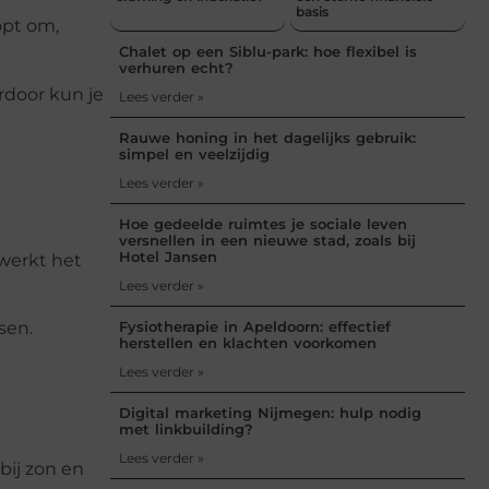
basis
opt om,
Chalet op een Siblu-park: hoe flexibel is
verhuren echt?
rdoor kun je
Lees verder »
Rauwe honing in het dagelijks gebruik:
simpel en veelzijdig
Lees verder »
Hoe gedeelde ruimtes je sociale leven
versnellen in een nieuwe stad, zoals bij
Hotel Jansen
 werkt het
Lees verder »
Fysiotherapie in Apeldoorn: effectief
sen.
herstellen en klachten voorkomen
Lees verder »
Digital marketing Nijmegen: hulp nodig
met linkbuilding?
Lees verder »
bij zon en