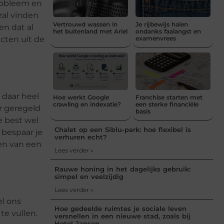
probleem en
zal vinden
Vertrouwd wassen in
Je rijbewijs halen
en dat al
het buitenland met Ariel
ondanks faalangst en
cten uit de
examenvrees
 daar heel
Hoe werkt Google
Franchise starten met
crawling en indexatie?
een sterke financiële
er geregeld
basis
e best wel
Chalet op een Siblu-park: hoe flexibel is
 bespaar je
verhuren echt?
ten van een
Lees verder »
Rauwe honing in het dagelijks gebruik:
simpel en veelzijdig
Lees verder »
el ons
Hoe gedeelde ruimtes je sociale leven
te vullen.
versnellen in een nieuwe stad, zoals bij
Hotel Jansen