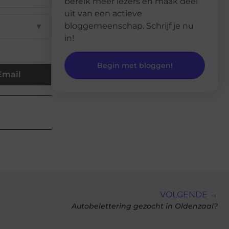
bereik meer lezers en maak deel
uit van een actieve
bloggemeenschap. Schrijf je nu
▼
in!
Begin met bloggen!
Email
VOLGENDE →
Autobelettering gezocht in Oldenzaal?