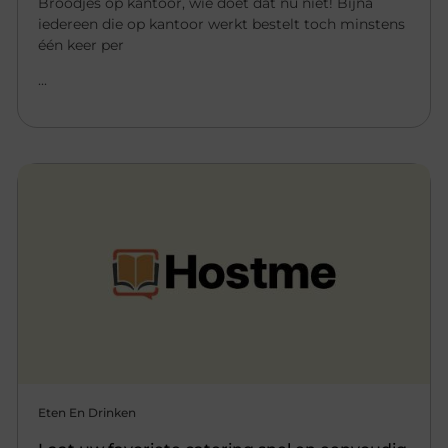
Broodjes op kantoor, wie doet dat nu niet! Bijna
iedereen die op kantoor werkt bestelt toch minstens
één keer per
...
Eten En Drinken