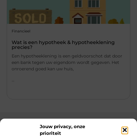
Financieel
Wat is een hypotheek & hypotheeklening
precies?
Een hypotheeklening is een geldvoorschot dat door
een bank tegen uw eigendom wordt gegeven. Het
onroerend goed kan uw huis,
...
Jouw privacy, onze
prioriteit
Main Links