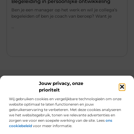
Begeleiding in persoonlijke ontwikkeling
Ben je een manager op het werk en wil je collega’s
begeleiden of ben je coach van beroep? Want je
...
Jouw privacy, onze
prioriteit
Main Links
Wij gebruiken cookies en vergelijkbare technologieën om onze
Linkbuilding geld verdienen: hoe jij er winst uithaalt met links bouwen
website optimaal te laten functioneren en jouw
gebruikerservaring te verbeteren. Met deze cookies analyseren
we het websitegebruik, tonen we relevante advertenties en
zorgen we voor een soepele werking van de site. Lees
ons
cookiebeleid
voor meer informatie.
Van alles wat, voor jou verzameld.
Van inspirerende verhalen tot praktische tips, ontdek de veelzijdigheid