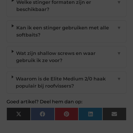
Welke stinger formaten zijn er
▼
beschikbaar?
Kan ik een stinger gebruiken met alle
▼
softbaits?
Wat zijn shallow screws en waar
▼
gebruik ik ze voor?
Waarom is de Elite Medium 2/0 haak
▼
populair bij roofvissers?
Goed artikel? Deel hem dan op:
X
Facebook
Pinterest
LinkedIn
Email
(Twitter)