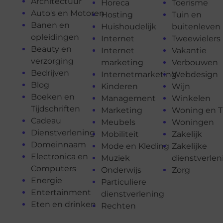
Architectuur
Horeca
Toerisme
Auto's en Motoren
Hosting
Tuin en
Banen en
Huishoudelijk
buitenleven
opleidingen
Internet
Tweewielers
Beauty en
Internet
Vakantie
verzorging
marketing
Verbouwen
Bedrijven
Internetmarketing
Webdesign
Blog
Kinderen
Wijn
Boeken en
Management
Winkelen
Tijdschriften
Marketing
Woning en T
Cadeau
Meubels
Woningen
Dienstverlening
Mobiliteit
Zakelijk
Domeinnaam
Mode en Kleding
Zakelijke
Electronica en
Muziek
dienstverlen
Computers
Onderwijs
Zorg
Energie
Particuliere
Entertainment
dienstverlening
Eten en drinken
Rechten