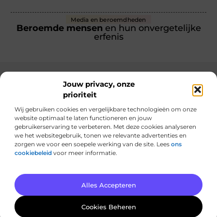
Media en beroemdheden
Beroemde mensen
en hun onvergetelijke
erfenis
Jouw privacy, onze
prioriteit
Main Links
Wij gebruiken cookies en vergelijkbare technologieën om onze
Linkbuilding geld verdienen: hoe jij er winst uithaalt met links bouwen
website optimaal te laten functioneren en jouw
gebruikerservaring te verbeteren. Met deze cookies analyseren
we het websitegebruik, tonen we relevante advertenties en
zorgen we voor een soepele werking van de site. Lees
ons
cookiebeleid
voor meer informatie.
Van alles wat, voor jou verzameld.
Van inspirerende verhalen tot praktische tips, ontdek de veelzijdigheid
van het dagelijks leven op hostme.nl.
@2025 All Right Reserved. Design by
www.hostme.nl.
Alles Accepteren
Cookies Beheren