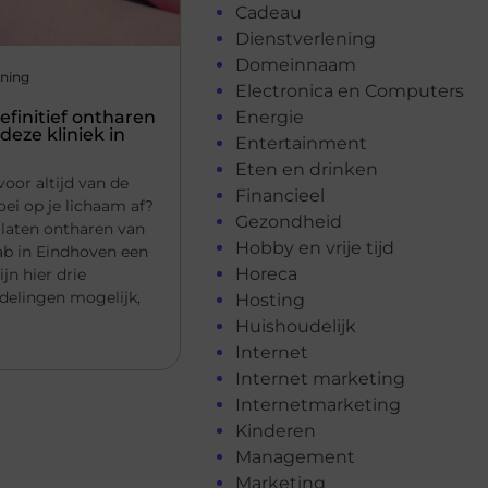
Cadeau
Dienstverlening
Domeinnaam
ening
Electronica en Computers
efinitief ontharen
Energie
deze kliniek in
Entertainment
Eten en drinken
voor altijd van de
Financieel
ei op je lichaam af?
Gezondheid
f laten ontharen van
Hobby en vrije tijd
Lab in Eindhoven een
Horeca
ijn hier drie
delingen mogelijk,
Hosting
Huishoudelijk
Internet
Internet marketing
Internetmarketing
Kinderen
Management
Marketing