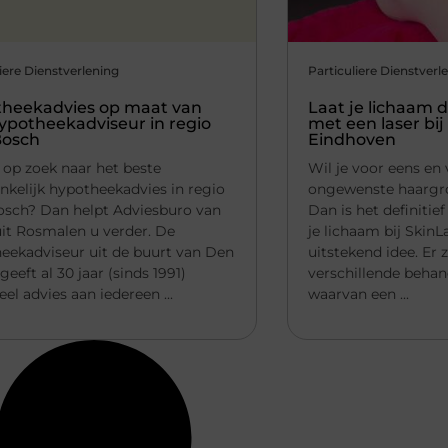
iere Dienstverlening
Particuliere Dienstverl
heekadvies op maat van
Laat je lichaam d
ypotheekadviseur in regio
met een laser bij 
Bosch
Eindhoven
 op zoek naar het beste
Wil je voor eens en 
nkelijk hypotheekadvies in regio
ongewenste haargro
sch? Dan helpt Adviesburo van
Dan is het definitie
it Rosmalen u verder. De
je lichaam bij Skin
eekadviseur uit de buurt van Den
uitstekend idee. Er z
eeft al 30 jaar (sinds 1991)
verschillende behan
eel advies aan iedereen ...
waarvan een ...