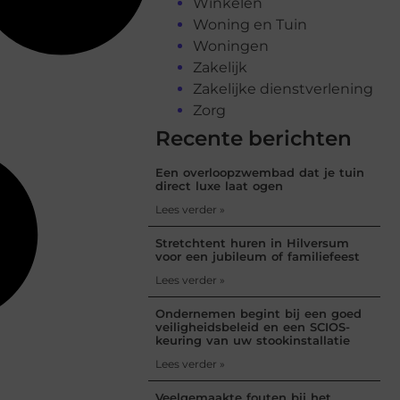
Winkelen
Woning en Tuin
Woningen
Zakelijk
Zakelijke dienstverlening
Zorg
Recente berichten
Een overloopzwembad dat je tuin
direct luxe laat ogen
Lees verder »
Stretchtent huren in Hilversum
voor een jubileum of familiefeest
Lees verder »
Ondernemen begint bij een goed
veiligheidsbeleid en een SCIOS-
keuring van uw stookinstallatie
Lees verder »
Veelgemaakte fouten bij het