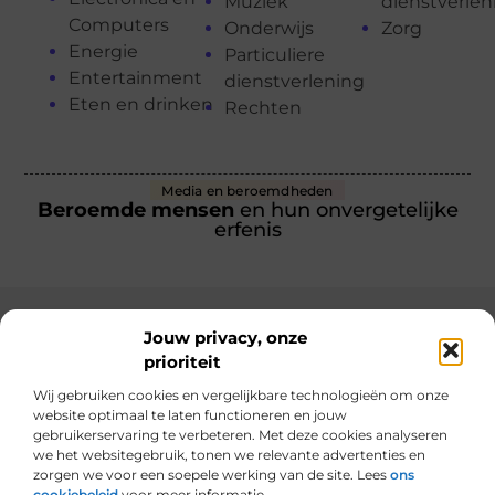
Muziek
dienstverlen
Computers
Onderwijs
Zorg
Energie
Particuliere
Entertainment
dienstverlening
Eten en drinken
Rechten
Media en beroemdheden
Beroemde mensen
en hun onvergetelijke
erfenis
Jouw privacy, onze
prioriteit
Main Links
Wij gebruiken cookies en vergelijkbare technologieën om onze
Linkbuilding geld verdienen: hoe jij er winst uithaalt met links bouwen
website optimaal te laten functioneren en jouw
gebruikerservaring te verbeteren. Met deze cookies analyseren
we het websitegebruik, tonen we relevante advertenties en
zorgen we voor een soepele werking van de site. Lees
ons
cookiebeleid
voor meer informatie.
Van alles wat, voor jou verzameld.