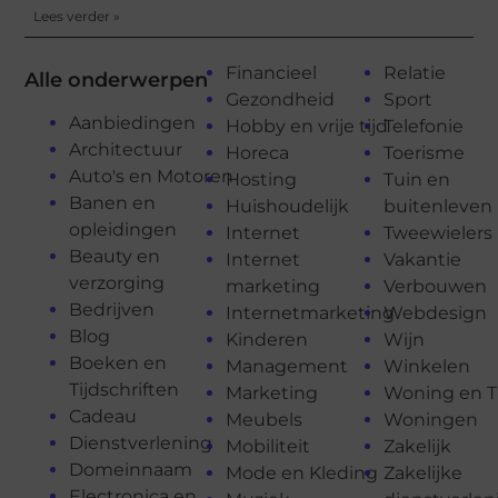
Lees verder »
Financieel
Relatie
Alle onderwerpen
Gezondheid
Sport
Aanbiedingen
Hobby en vrije tijd
Telefonie
Architectuur
Horeca
Toerisme
Auto's en Motoren
Hosting
Tuin en
Banen en
Huishoudelijk
buitenleven
opleidingen
Internet
Tweewielers
Beauty en
Internet
Vakantie
verzorging
marketing
Verbouwen
Bedrijven
Internetmarketing
Webdesign
Blog
Kinderen
Wijn
Boeken en
Management
Winkelen
Tijdschriften
Marketing
Woning en T
Cadeau
Meubels
Woningen
Dienstverlening
Mobiliteit
Zakelijk
Domeinnaam
Mode en Kleding
Zakelijke
Electronica en