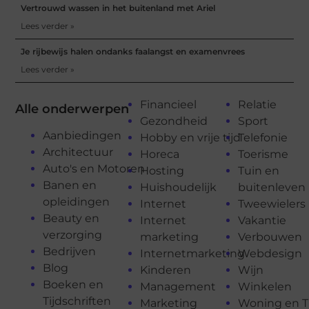
Vertrouwd wassen in het buitenland met Ariel
Lees verder »
Je rijbewijs halen ondanks faalangst en examenvrees
Lees verder »
Financieel
Relatie
Alle onderwerpen
Gezondheid
Sport
Aanbiedingen
Hobby en vrije tijd
Telefonie
Architectuur
Horeca
Toerisme
Auto's en Motoren
Hosting
Tuin en
Banen en
Huishoudelijk
buitenleven
opleidingen
Internet
Tweewielers
Beauty en
Internet
Vakantie
verzorging
marketing
Verbouwen
Bedrijven
Internetmarketing
Webdesign
Blog
Kinderen
Wijn
Boeken en
Management
Winkelen
Tijdschriften
Marketing
Woning en T