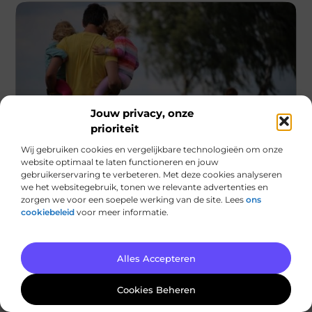
Jouw privacy, onze
prioriteit
Wij gebruiken cookies en vergelijkbare technologieën om onze
Rechten
website optimaal te laten functioneren en jouw
gebruikerservaring te verbeteren. Met deze cookies analyseren
Mediation in Groningen: Wat is het en hoe
we het websitegebruik, tonen we relevante advertenties en
werkt het?
zorgen we voor een soepele werking van de site. Lees
ons
cookiebeleid
voor meer informatie.
Mediation is een vorm van conflictbemiddeling
waarbij een onafhankelijke derde partij, de mediator,
helpt bij het oplossen van geschillen tussen
Alles Accepteren
...
Cookies Beheren