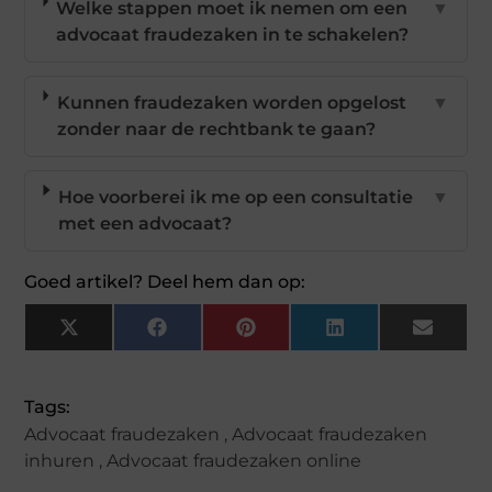
Welke stappen moet ik nemen om een
▼
advocaat fraudezaken in te schakelen?
Kunnen fraudezaken worden opgelost
▼
zonder naar de rechtbank te gaan?
Hoe voorberei ik me op een consultatie
▼
met een advocaat?
Goed artikel? Deel hem dan op:
X
Facebook
Pinterest
LinkedIn
Email
(Twitter)
Tags:
Advocaat fraudezaken
,
Advocaat fraudezaken
inhuren
,
Advocaat fraudezaken online