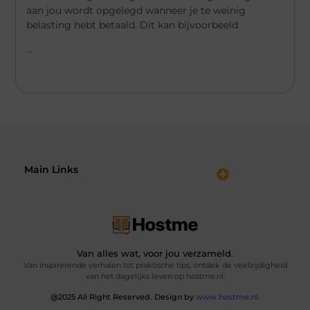
aan jou wordt opgelegd wanneer je te weinig
belasting hebt betaald. Dit kan bijvoorbeeld
...
Main Links
Linkbuilding geld verdienen: hoe jij er winst uithaalt met links bouwen
Van alles wat, voor jou verzameld.
Van inspirerende verhalen tot praktische tips, ontdek de veelzijdigheid
van het dagelijks leven op hostme.nl.
@2025 All Right Reserved. Design by
www.hostme.nl.