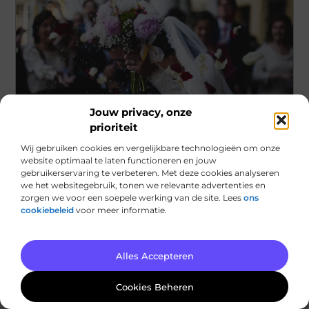
Jouw privacy, onze
prioriteit
Winkelen
Wij gebruiken cookies en vergelijkbare technologieën om onze
Betoverende trouwlocatie in Maassluis voor
website optimaal te laten functioneren en jouw
je droombruiloft
gebruikerservaring te verbeteren. Met deze cookies analyseren
we het websitegebruik, tonen we relevante advertenties en
Maassluis is een pittoresk stadje dat zich uitstekend
zorgen we voor een soepele werking van de site. Lees
ons
leent voor het organiseren van een onvergetelijke
cookiebeleid
voor meer informatie.
bruiloft. Deze charmante plek biedt
...
Alles Accepteren
Cookies Beheren