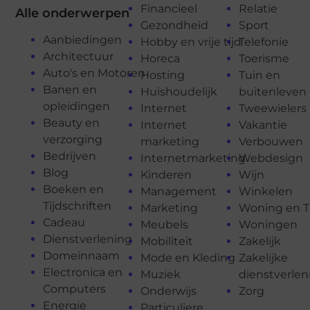
Financieel
Relatie
Alle onderwerpen
Gezondheid
Sport
Aanbiedingen
Hobby en vrije tijd
Telefonie
Architectuur
Horeca
Toerisme
Auto's en Motoren
Hosting
Tuin en
Banen en
Huishoudelijk
buitenleven
opleidingen
Internet
Tweewielers
Beauty en
Internet
Vakantie
verzorging
marketing
Verbouwen
Bedrijven
Internetmarketing
Webdesign
Blog
Kinderen
Wijn
Boeken en
Management
Winkelen
Tijdschriften
Marketing
Woning en T
Cadeau
Meubels
Woningen
Dienstverlening
Mobiliteit
Zakelijk
Domeinnaam
Mode en Kleding
Zakelijke
Electronica en
Muziek
dienstverlen
Computers
Onderwijs
Zorg
Energie
Particuliere