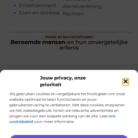
Entertainment
dienstverlening
Eten en drinken
Rechten
Media en beroemdheden
Beroemde mensen
en hun onvergetelijke
erfenis
Jouw privacy, onze
prioriteit
Main Links
Wij gebruiken cookies en vergelijkbare technologieën om onze
Linkbuilding geld verdienen: hoe jij er winst uithaalt met links bouwen
website optimaal te laten functioneren en jouw
gebruikerservaring te verbeteren. Met deze cookies analyseren
we het websitegebruik, tonen we relevante advertenties en
zorgen we voor een soepele werking van de site. Lees
ons
cookiebeleid
voor meer informatie.
Van alles wat, voor jou verzameld.
Van inspirerende verhalen tot praktische tips, ontdek de veelzijdigheid
van het dagelijks leven op hostme.nl.