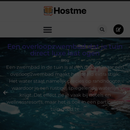
Een overloopzwembad dat je tuin
direct luxe laat ogen
Blog
Een zwembad in de tuin is al een droom, maar een
overloopzwembad maakt het beeld extra strak.
Het water staat namelijk precies op randhoogte,
waardoor je een rustige, spiegelende waterlijn
krijgt. Dat effect zie je vaak bij hotels en
wellnessresorts, maar het is ook in een particuliere
tuin goed te