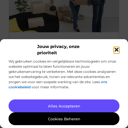
Winkelen
Jouw privacy, onze
Verhuisbedrijf in Venray? Hier is alles wat je
prioriteit
moet weten
Wij gebruiken cookies en vergelijkbare technologieën om onze
Verhuizen kan een stressvolle ervaring zijn, vooral
website optimaal te laten functioneren en jouw
in een nieuwe stad als Venray. Of je nu een lokale
gebruikerservaring te verbeteren. Met deze cookies analyseren
bewoner bent die verhuist naar een nieuwe
we het websitegebruik, tonen we relevante advertenties en
woning of een verhuisbedrijf dat zijn diensten
zorgen we voor een soepele werking van de site. Lees
ons
cookiebeleid
voor meer informatie.
aanbiedt, het kiezen van het juiste verhuisbedrijf
kan ...
Alles Accepteren
Cookies Beheren